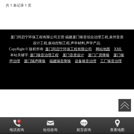
共 1 条记录 1 页
厦门同启宁环保工程有限公司主营:福建厦门噪音综合治理工程,泉州音质
设计工程,振动控制工程,声学材料,声学产品.
CopyRight © 版权所有:
厦门同启宁环保工程有限公司
网站地图
XML
本站关键字:
厦门噪音治理工程
厦门音质设计
厦门厂房降噪
厦门噪
声治理
厦门隔声降噪
福建隔音降噪
设备噪音治理
工厂噪音治理
电话咨询
短信咨询
留言咨询
查看地图