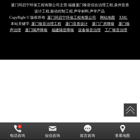
厦门同启宁环保工程有限公司主营:福建厦门噪音综合治理工程,泉州音质
设计工程,振动控制工程,声学材料,声学产品.
CopyRight © 版权所有:
厦门同启宁环保工程有限公司
网站地图
XML
本站关键字:
厦门噪音治理工程
厦门音质设计
厦门厂房降噪
厦门噪
声治理
厦门隔声降噪
福建隔音降噪
设备噪音治理
工厂噪音治理
电话咨询
短信咨询
留言咨询
查看地图